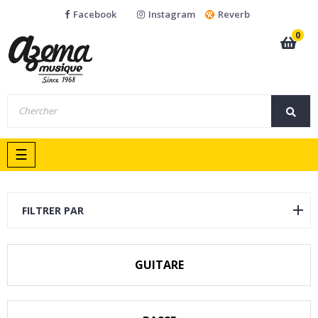
Facebook
Instagram
Reverb
0
Basculer
☰
la
navigation
FILTRER PAR
GUITARE