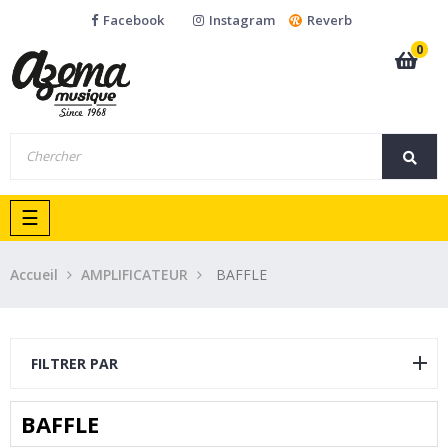
Facebook
Instagram
Reverb
0
Basculer
☰
la
navigation
Accueil
AMPLIFICATEUR
BAFFLE
FILTRER PAR
BAFFLE