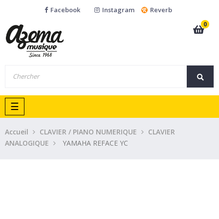
Facebook
Instagram
Reverb
0
Basculer
☰
la
navigation
Accueil
CLAVIER / PIANO NUMERIQUE
CLAVIER
ANALOGIQUE
YAMAHA REFACE YC