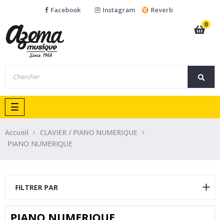
Facebook
Instagram
Reverb
0
Basculer
☰
la
navigation
Accueil
CLAVIER / PIANO NUMERIQUE
PIANO NUMERIQUE
FILTRER PAR
PIANO NUMERIQUE