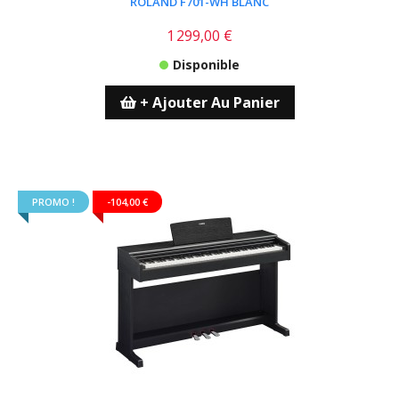
ROLAND F701-WH BLANC
1 299,00 €
Disponible
+ Ajouter Au Panier
PROMO !
-104,00 €