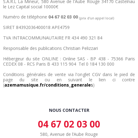
S.A.R.L La Mineur, 580 Avenue de l'Aube Rouge 34170 Castelnau
le Lez Capital social 10000€
Numéro de téléphone
04 67 02 03 00
(prix d'un appel local)
SIRET
84392036400018
APE4759
TVA INTRACOMMUNAUTAIRE FR 434 490 321 84
Responsable des publications Christian Pelizzari
Hébergeur du site ONLINE :
Online SAS - BP 438 - 75366 Paris
CEDEX 08 - RCS Paris B 433 115 904
Tel
0 184 130 000
Conditions générales de vente via l'onglet CGV dans le pied de
page du site ou en suivant le lien ci contre
(
azemamusique.fr/conditions_generale
s
)
NOUS CONTACTER
04 67 02 03 00
580, Avenue de l’Aube Rouge