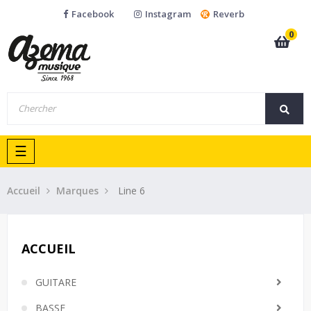
Facebook
Instagram
Reverb
0
Basculer
☰
la
navigation
Accueil
Marques
Line 6
ACCUEIL
GUITARE
BASSE