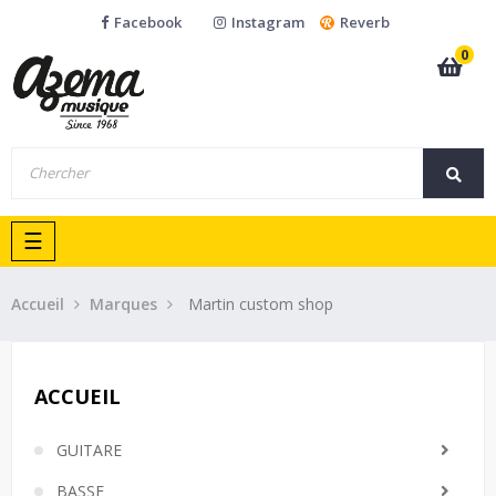
Facebook
Instagram
Reverb
0
Basculer
☰
la
navigation
Accueil
Marques
Martin custom shop
ACCUEIL
GUITARE
BASSE