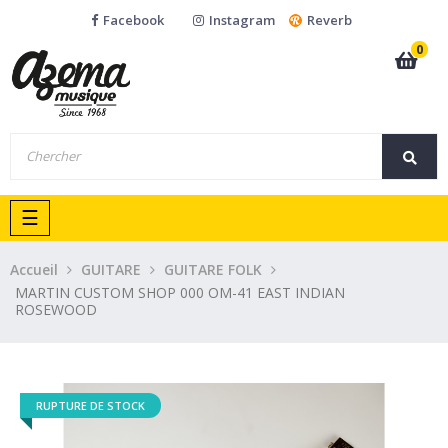
Facebook
Instagram
Reverb
0
Basculer
☰
la
navigation
Accueil
GUITARE
GUITARE FOLK
MARTIN CUSTOM SHOP 000 OM-41 EAST INDIAN
ROSEWOOD
RUPTURE DE STOCK