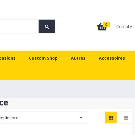
0
Compte
casions
Custom Shop
Autres
Accessoires
ce
Pertinence