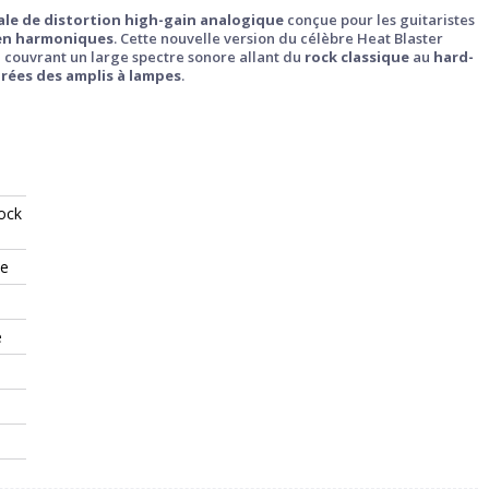
le de distortion high-gain analogique
conçue pour les guitaristes
e en harmoniques
. Cette nouvelle version du célèbre Heat Blaster
, couvrant un large spectre sonore allant du
rock classique
au
hard-
irées des amplis à lampes
.
rock
ue
e