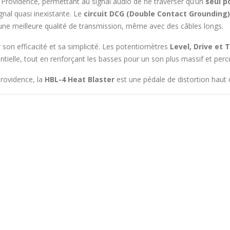
 Providence, permettant au signal audio de ne traverser qu’un
seul p
ignal quasi inexistante. Le
circuit DCG (Double Contact Grounding)
t une meilleure qualité de transmission, même avec des câbles longs.
 son efficacité et sa simplicité. Les potentiomètres
Level, Drive et 
ntielle, tout en renforçant les basses pour un son plus massif et perc
Providence, la
HBL-4 Heat Blaster
est une pédale de distortion haut