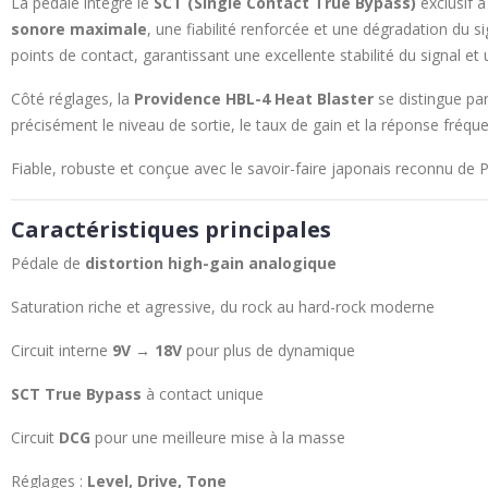
La pédale intègre le
SCT (Single Contact True Bypass)
exclusif à
sonore maximale
, une fiabilité renforcée et une dégradation du s
points de contact, garantissant une excellente stabilité du signal e
Côté réglages, la
Providence HBL-4 Heat Blaster
se distingue par
précisément le niveau de sortie, le taux de gain et la réponse fréque
Fiable, robuste et conçue avec le savoir-faire japonais reconnu de 
Caractéristiques principales
Pédale de
distortion high-gain analogique
Saturation riche et agressive, du rock au hard-rock moderne
Circuit interne
9V → 18V
pour plus de dynamique
SCT True Bypass
à contact unique
Circuit
DCG
pour une meilleure mise à la masse
Réglages :
Level, Drive, Tone