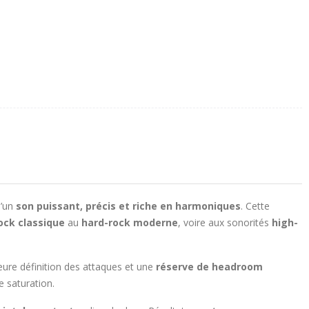
d’un
son puissant, précis et riche en harmoniques
. Cette
ock classique
au
hard-rock moderne
, voire aux sonorités
high-
leure définition des attaques et une
réserve de headroom
e saturation.