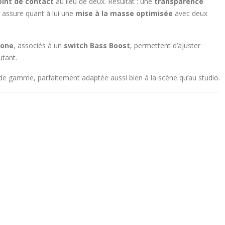
oint de contact
au lieu de deux. Résultat : une
transparence
assure quant à lui une
mise à la masse optimisée
avec deux
Tone
, associés à un
switch Bass Boost
, permettent d’ajuster
utant.
 de gamme, parfaitement adaptée aussi bien à la scène qu’au studio.