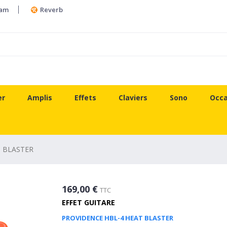
ram
Reverb
er
Amplis
Effets
Claviers
Sono
Occa
T BLASTER
169,00 €
TTC
EFFET GUITARE
PROVIDENCE HBL-4 HEAT BLASTER