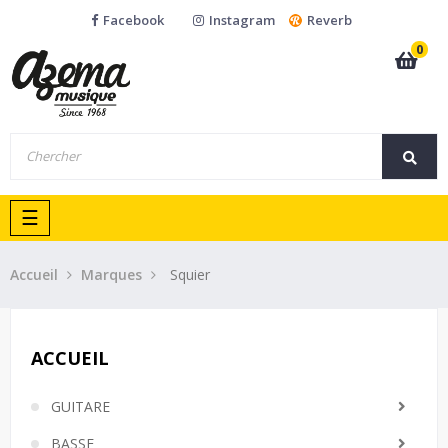
Facebook
Instagram
Reverb
0
Basculer
☰
la
navigation
Accueil
Marques
Squier
ACCUEIL
GUITARE
BASSE