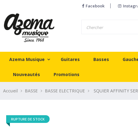
Facebook
Instag
Azema Musique
Guitares
Basses
Gauch
Nouveautés
Promotions
Accueil
BASSE
BASSE ELECTRIQUE
SQUIER AFFINITY SE
RUPTURE DE STOCK