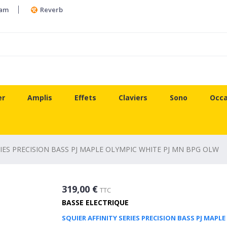
ram
Reverb
er
Amplis
Effets
Claviers
Sono
Occa
RIES PRECISION BASS PJ MAPLE OLYMPIC WHITE PJ MN BPG OLW
319,00 €
TTC
BASSE ELECTRIQUE
SQUIER AFFINITY SERIES PRECISION BASS PJ MAPL