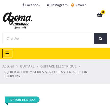
Facebook
Instagram
Reverb
0
Basculer
☰
la
navigation
Accueil
GUITARE
GUITARE ELECTRIQUE
SQUIER AFFINITY SERIES STRATOCASTER 3-COLOR
SUNBURST
RUPTURE DE STOCK