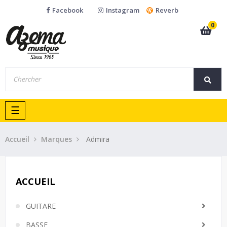
Facebook
Instagram
Reverb
0
Basculer
☰
la
navigation
Accueil
Marques
Admira
ACCUEIL
GUITARE
BASSE