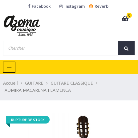
Facebook
Instagram
Reverb
0
Basculer
☰
la
navigation
Accueil
GUITARE
GUITARE CLASSIQUE
ADMIRA MACARENA FLAMENCA
RUPTURE DE STOCK