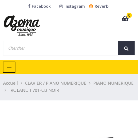
Facebook
Instagram
Reverb
0
Basculer
☰
la
navigation
Accueil
CLAVIER / PIANO NUMERIQUE
PIANO NUMERIQUE
ROLAND F701-CB NOIR