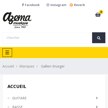
Facebook
Instagram
Reverb
0
Basculer
☰
la
navigation
Accueil
Marques
Gallien Krueger
ACCUEIL
GUITARE
BASSE