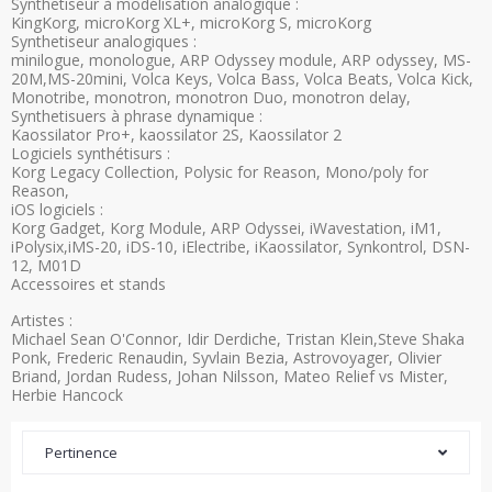
Synthetiseur à modélisation analogique :
KingKorg, microKorg XL+, microKorg S, microKorg
Synthetiseur analogiques :
minilogue, monologue, ARP Odyssey module, ARP odyssey, MS-
20M,MS-20mini, Volca Keys, Volca Bass, Volca Beats, Volca Kick,
Monotribe, monotron, monotron Duo, monotron delay,
Synthetisuers à phrase dynamique :
Kaossilator Pro+, kaossilator 2S, Kaossilator 2
Logiciels synthétisurs :
Korg Legacy Collection, Polysic for Reason, Mono/poly for
Reason,
iOS logiciels :
Korg Gadget, Korg Module, ARP Odyssei, iWavestation, iM1,
iPolysix,iMS-20, iDS-10, iElectribe, iKaossilator, Synkontrol, DSN-
12, M01D
Accessoires et stands
Artistes :
Michael Sean O'Connor, Idir Derdiche, Tristan Klein,Steve Shaka
Ponk, Frederic Renaudin, Syvlain Bezia, Astrovoyager, Olivier
Briand, Jordan Rudess, Johan Nilsson, Mateo Relief vs Mister,
Herbie Hancock
Pertinence