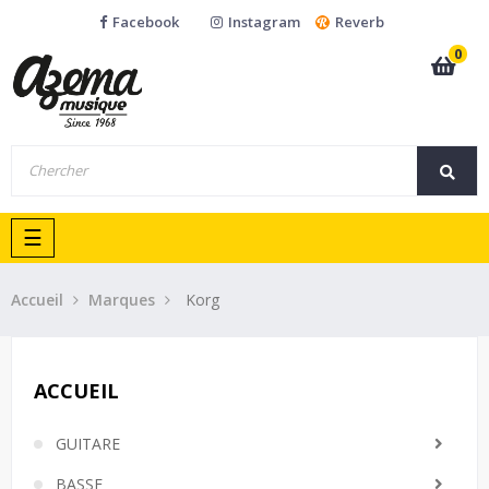
Facebook
Instagram
Reverb
0
Basculer
☰
la
navigation
Accueil
Marques
Korg
ACCUEIL
GUITARE
BASSE