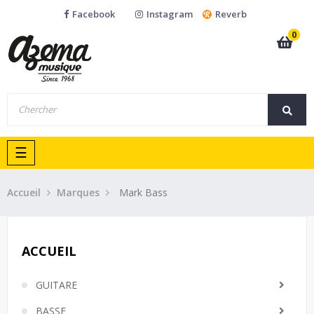
Facebook
Instagram
Reverb
0
Basculer
☰
la
navigation
Accueil
Marques
Mark Bass
ACCUEIL
GUITARE
BASSE