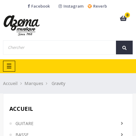
Facebook
Instagram
Reverb
0
Basculer
☰
la
navigation
Accueil
Marques
Gravity
ACCUEIL
GUITARE
BASSE