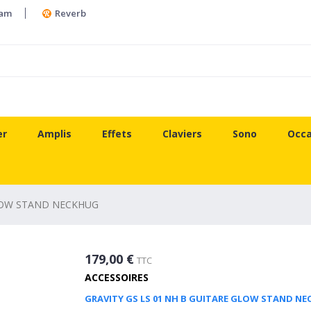
ram
Reverb
er
Amplis
Effets
Claviers
Sono
Occa
GLOW STAND NECKHUG
179,00 €
TTC
ACCESSOIRES
GRAVITY GS LS 01 NH B GUITARE GLOW STAND N