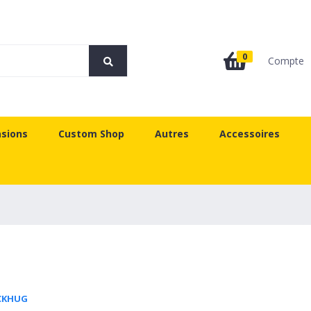
0
Compte
sions
Custom Shop
Autres
Accessoires
ECKHUG