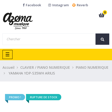
Facebook
Instagram
Reverb
0
Basculer
☰
la
navigation
Accueil
CLAVIER / PIANO NUMERIQUE
PIANO NUMERIQUE
YAMAHA YDP-S35WH ARIUS
PROMO !
RUPTURE DE STOCK