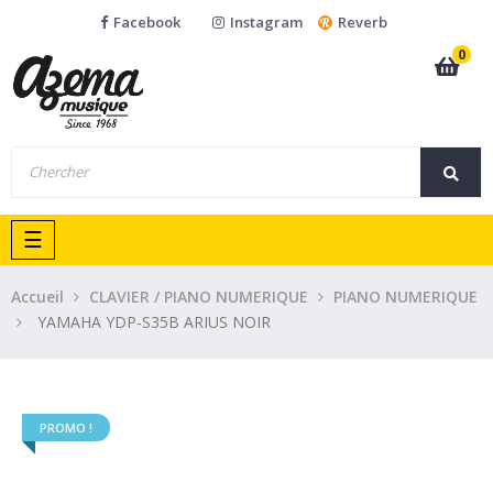
Facebook
Instagram
Reverb
0
Basculer
☰
la
navigation
Accueil
CLAVIER / PIANO NUMERIQUE
PIANO NUMERIQUE
YAMAHA YDP-S35B ARIUS NOIR
PROMO !