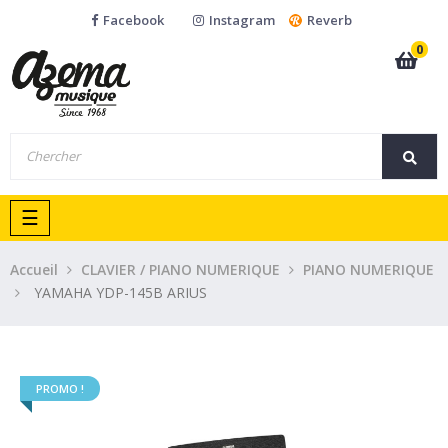
Facebook
Instagram
Reverb
0
Basculer
☰
la
navigation
Accueil
CLAVIER / PIANO NUMERIQUE
PIANO NUMERIQUE
YAMAHA YDP-145B ARIUS
PROMO !