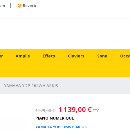
ram
Reverb
er
Amplis
Effets
Claviers
Sono
Occa
YAMAHA YDP-165WH ARIUS
1 139,00 €
1 279,00 €
TTC
PIANO NUMERIQUE
YAMAHA YDP-165WH ARIUS