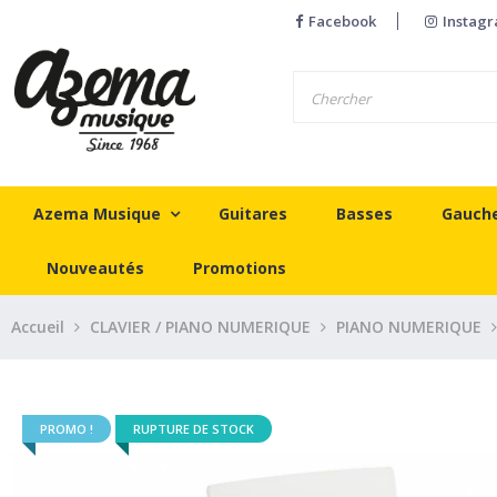
Facebook
Instag
Azema Musique
Guitares
Basses
Gauch
Nouveautés
Promotions
Accueil
CLAVIER / PIANO NUMERIQUE
PIANO NUMERIQUE
PROMO !
RUPTURE DE STOCK