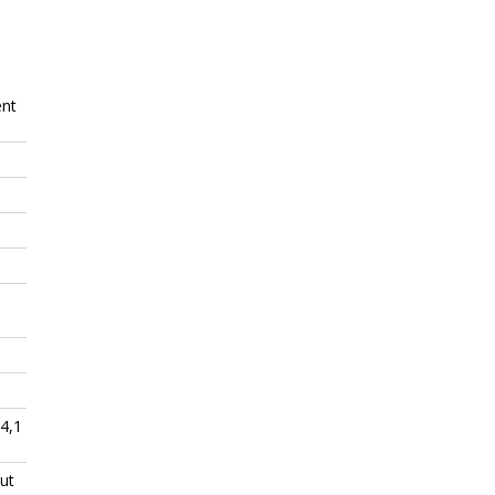
ent
4,1
ut