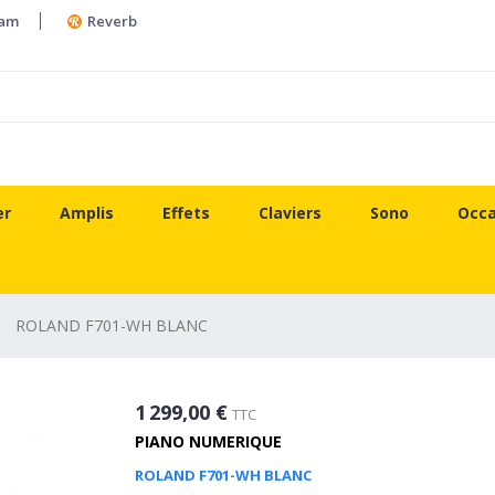
ram
Reverb
er
Amplis
Effets
Claviers
Sono
Occa
ROLAND F701-WH BLANC
1 299,00 €
TTC
PIANO NUMERIQUE
ROLAND F701-WH BLANC