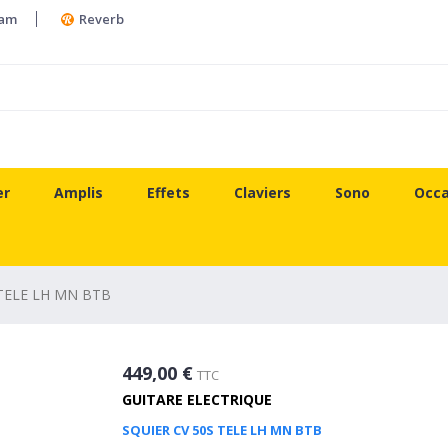
ram
Reverb
er
Amplis
Effets
Claviers
Sono
Occa
 TELE LH MN BTB
449,00 €
TTC
GUITARE ELECTRIQUE
SQUIER CV 50S TELE LH MN BTB