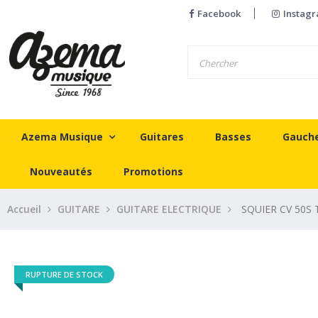
Facebook
Instag
Azema Musique
Guitares
Basses
Gauch
Nouveautés
Promotions
Accueil
GUITARE
GUITARE ELECTRIQUE
SQUIER CV 50S
RUPTURE DE STOCK