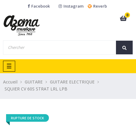
Facebook
Instagram
Reverb
0
Basculer
☰
la
navigation
Accueil
GUITARE
GUITARE ELECTRIQUE
SQUIER CV 60S STRAT LRL LPB
RUPTURE DE STOCK