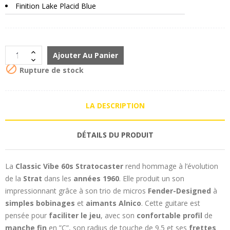
Finition Lake Placid Blue
Ajouter Au Panier

Rupture de stock
LA DESCRIPTION
DÉTAILS DU PRODUIT
La
Classic Vibe 60s Stratocaster
rend hommage à l’évolution
de la
Strat
dans les
années 1960
. Elle produit un son
impressionnant grâce à son trio de micros
Fender-Designed
à
simples bobinages
et
aimants Alnico
. Cette guitare est
pensée pour
faciliter le jeu
, avec son
confortable profil
de
manche fin
en ”C”, son radius de touche de 9.5 et ses
frettes