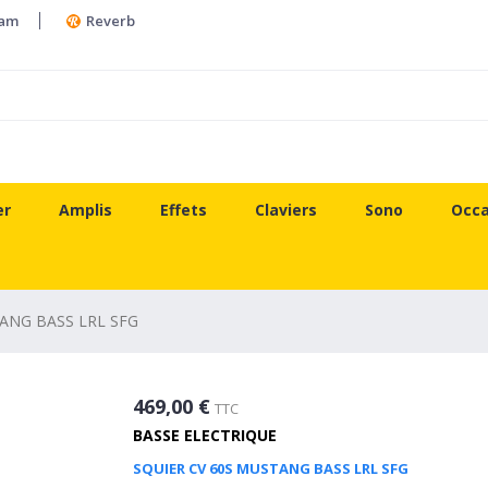
ram
Reverb
er
Amplis
Effets
Claviers
Sono
Occa
ANG BASS LRL SFG
469,00 €
TTC
BASSE ELECTRIQUE
SQUIER CV 60S MUSTANG BASS LRL SFG