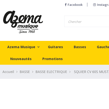
Facebook
Instag
Azema Musique
Guitares
Basses
Gauch
Nouveautés
Promotions
Accueil
BASSE
BASSE ELECTRIQUE
SQUIER CV 60S MUST