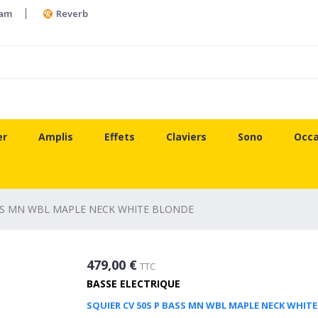
ram
Reverb
er
Amplis
Effets
Claviers
Sono
Occa
ASS MN WBL MAPLE NECK WHITE BLONDE
479,00 €
TTC
BASSE ELECTRIQUE
SQUIER CV 50S P BASS MN WBL MAPLE NECK WHIT