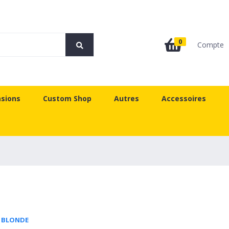
0
Compte
sions
Custom Shop
Autres
Accessoires
E BLONDE