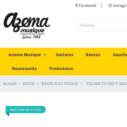
Facebook
Instag
Azema Musique
Guitares
Basses
Gauch
Nouveautés
Promotions
Accueil
BASSE
BASSE ELECTRIQUE
SQUIER CV 50S P B
RUPTURE DE STOCK