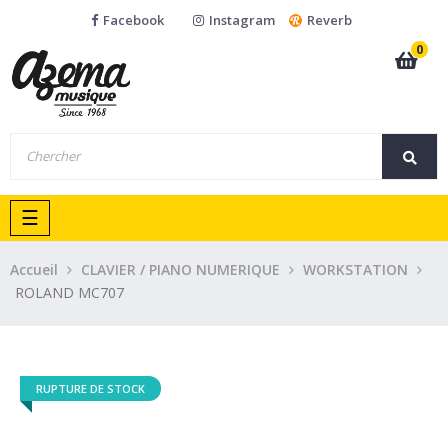
Facebook
Instagram
Reverb
0
Basculer
☰
la
navigation
Accueil
CLAVIER / PIANO NUMERIQUE
WORKSTATION
ROLAND MC707
RUPTURE DE STOCK