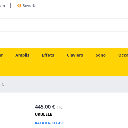
ram
Reverb
er
Amplis
Effets
Claviers
Sono
Occa
-C
445,00 €
TTC
UKULELE
KALA KA-KCGE-C