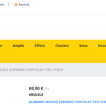
ram
Reverb
er
Amplis
Effets
Claviers
Sono
Occa
LELE SOPRANO CHOCOLAT FZU-110CH
69,00 €
TTC
UKULELE
ALABAMA UKULELE SOPRANO CHOCOLAT FZU-110