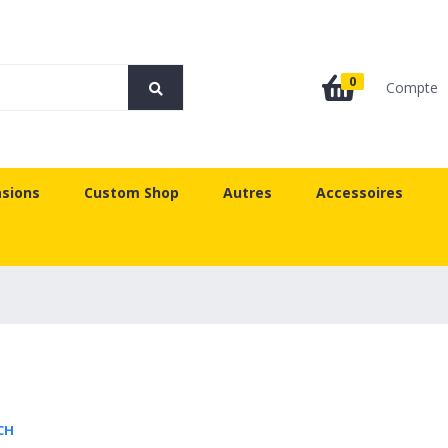
0
Compte
sions
Custom Shop
Autres
Accessoires
CH