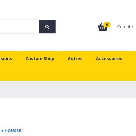
0
Compte
sions
Custom Shop
Autres
Accessoires
 + HOUSSE