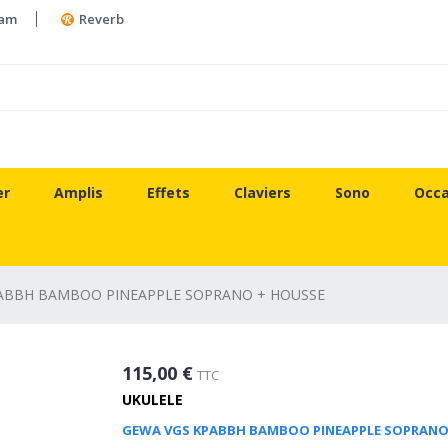
ram
Reverb
er
Amplis
Effets
Claviers
Sono
Occa
ABBH BAMBOO PINEAPPLE SOPRANO + HOUSSE
115,00 €
TTC
UKULELE
GEWA VGS KPABBH BAMBOO PINEAPPLE SOPRANO