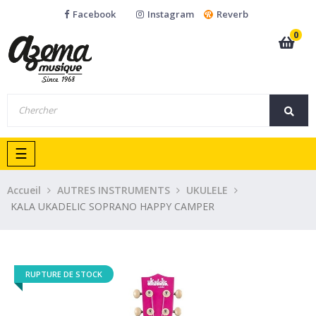
Facebook
Instagram
Reverb
0
Basculer
☰
la
navigation
Accueil
AUTRES INSTRUMENTS
UKULELE
KALA UKADELIC SOPRANO HAPPY CAMPER
RUPTURE DE STOCK