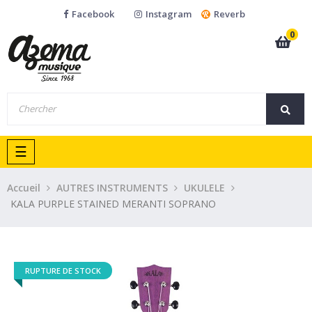
Facebook
Instagram
Reverb
0
Basculer
☰
la
navigation
Accueil
AUTRES INSTRUMENTS
UKULELE
KALA PURPLE STAINED MERANTI SOPRANO
RUPTURE DE STOCK