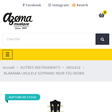
Facebook
Instagram
Reverb
0
Basculer
☰
la
navigation
Accueil
AUTRES INSTRUMENTS
UKULELE
ALABAMA UKULELE SOPRANO NOIR FZU-003BK
RUPTURE DE STOCK