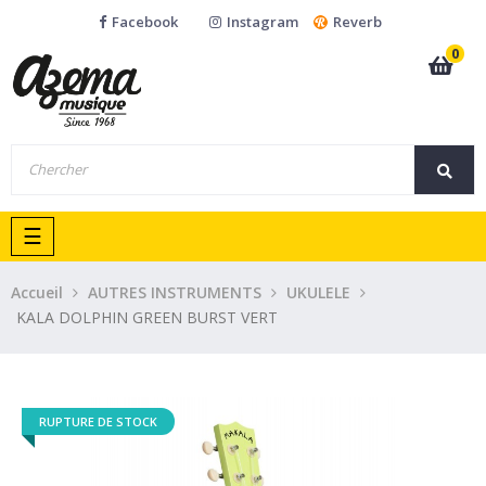
Facebook
Instagram
Reverb
0
Basculer
☰
la
navigation
Accueil
AUTRES INSTRUMENTS
UKULELE
KALA DOLPHIN GREEN BURST VERT
RUPTURE DE STOCK