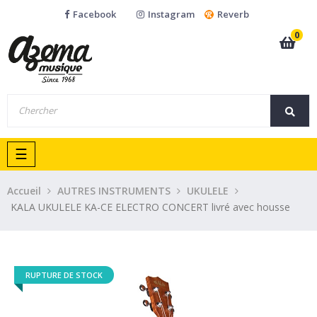
Facebook
Instagram
Reverb
0
Basculer
☰
la
navigation
Accueil
AUTRES INSTRUMENTS
UKULELE
KALA UKULELE KA-CE ELECTRO CONCERT livré avec housse
RUPTURE DE STOCK