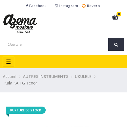
Facebook
Instagram
Reverb
0
Basculer
☰
la
navigation
Accueil
AUTRES INSTRUMENTS
UKULELE
Kala KA TG Tenor
RUPTURE DE STOCK