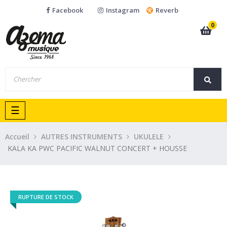
Facebook
Instagram
Reverb
0
Basculer
☰
la
navigation
Accueil
AUTRES INSTRUMENTS
UKULELE
KALA KA PWC PACIFIC WALNUT CONCERT + HOUSSE
RUPTURE DE STOCK