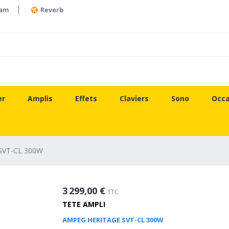
ram
Reverb
er
Amplis
Effets
Claviers
Sono
Occa
SVT-CL 300W
3 299,00 €
TTC
TETE AMPLI
AMPEG HERITAGE SVT-CL 300W