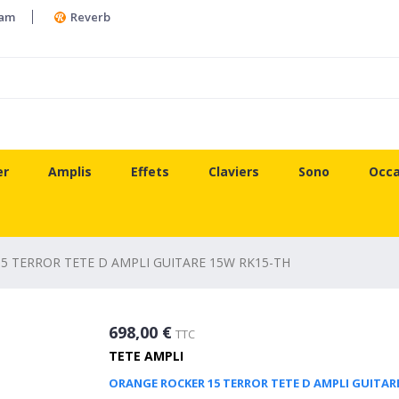
ram
Reverb
er
Amplis
Effets
Claviers
Sono
Occa
5 TERROR TETE D AMPLI GUITARE 15W RK15-TH
698,00 €
TTC
TETE AMPLI
ORANGE ROCKER 15 TERROR TETE D AMPLI GUITAR