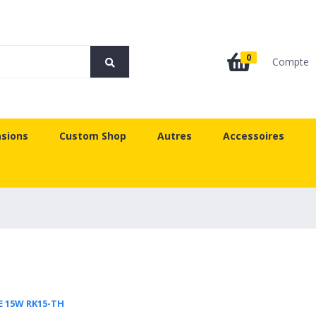
0
Compte
sions
Custom Shop
Autres
Accessoires
E 15W RK15-TH