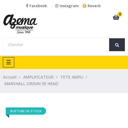
Facebook
Instagram
Reverb
0
Basculer
☰
la
navigation
Accueil
AMPLIFICATEUR
TETE AMPLI
MARSHALL ORIGIN 50 HEAD
RUPTURE DE STOCK