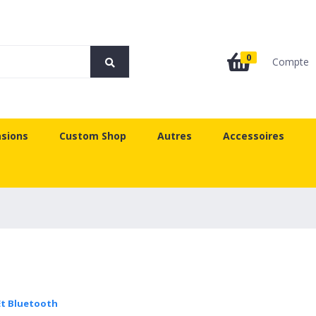
0
Compte
sions
Custom Shop
Autres
Accessoires
Et Bluetooth