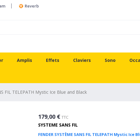
ram
Reverb
er
Amplis
Effets
Claviers
Sono
Occa
FIL TELEPATH Mystic Ice Blue and Black
179,00 €
TTC
SYSTEME SANS FIL
FENDER SYSTÈME SANS FIL TELEPATH Mystic Ice Bl