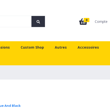
0
Compte
sions
Custom Shop
Autres
Accessoires
ue And Black