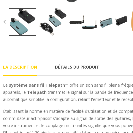
LA DESCRIPTION
DÉTAILS DU PRODUIT
Le
système sans fil Telepath™
offre un son sans fil pleine fréq
appareils, le
Telepath
transmet le signal sur la bande de fréquence 
automatique simplifie la configuration, reliant l'émetteur et le ré
Établissant la norme en matière de facilité d'utilisation et de compati
commutateur actif/passif s'adapte au signal de sortie des guitares, 
votre instrument et le couplage multi-unités signifie que vous po
fil
allant jusqu'à 70 pieds avec une faible latence et une puissance d