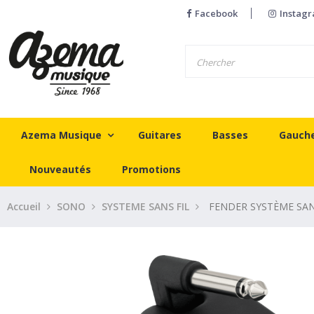
Facebook
Instag
Azema Musique
Guitares
Basses
Gauch
Nouveautés
Promotions
Accueil
SONO
SYSTEME SANS FIL
FENDER SYSTÈME SANS 