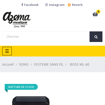
Facebook
Instagram
Reverb
0
Basculer
☰
la
navigation
Accueil
SONO
SYSTEME SANS FIL
BOSS WL-60
RUPTURE DE STOCK