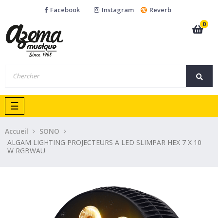
Facebook
Instagram
Reverb
0
Basculer
☰
la
navigation
Accueil
SONO
ALGAM LIGHTING PROJECTEURS A LED SLIMPAR HEX 7 X 10
W RGBWAU