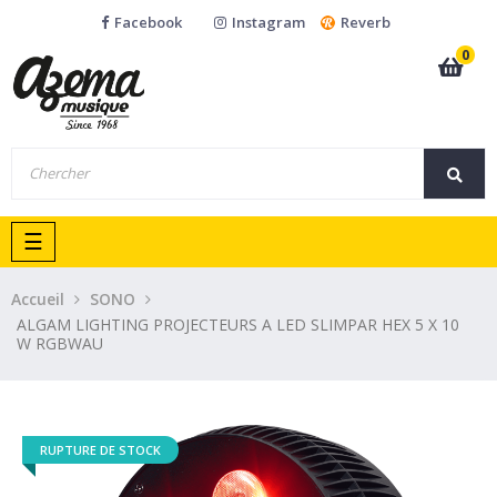
Facebook
Instagram
Reverb
0
Basculer
☰
la
navigation
Accueil
SONO
ALGAM LIGHTING PROJECTEURS A LED SLIMPAR HEX 5 X 10
W RGBWAU
RUPTURE DE STOCK