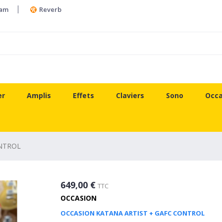
ram
Reverb
er
Amplis
Effets
Claviers
Sono
Occa
ONTROL
649,00 €
TTC
OCCASION
OCCASION KATANA ARTIST + GAFC CONTROL