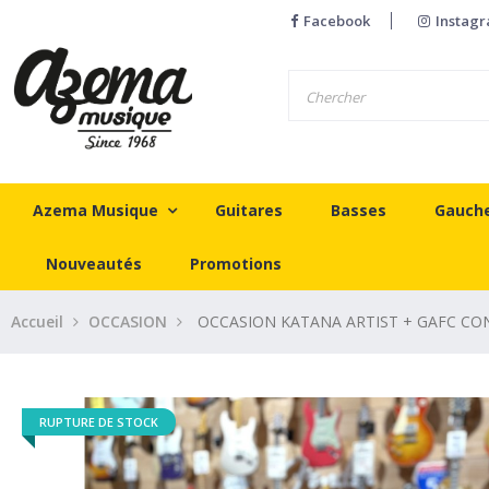
Facebook
Instag
Azema Musique
Guitares
Basses
Gauch
Nouveautés
Promotions
Accueil
OCCASION
OCCASION KATANA ARTIST + GAFC C
RUPTURE DE STOCK